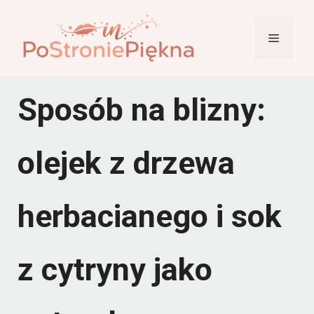
Przejdź
do
Menu
treści
Sposób na blizny:
olejek z drzewa
herbacianego i sok
z cytryny jako