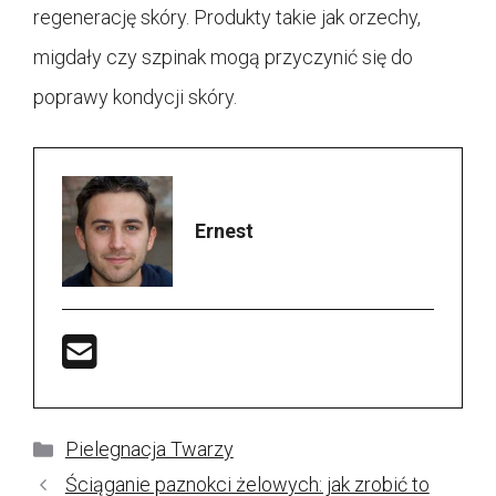
regenerację skóry. Produkty takie jak orzechy,
migdały czy szpinak mogą przyczynić się do
poprawy kondycji skóry.
Ernest
Kategorie
Pielegnacja Twarzy
Ściąganie paznokci żelowych: jak zrobić to