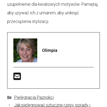
uzupełnienie dla kwiatowych motywów. Pamiętaj,
aby używać ich z umiarem, aby uniknąć
przeciążenia stylizacji.
Olimpia
Kategorie
Pielegnacja Paznokci
Jak pielęgnować sztuczne rzęsy: porady i