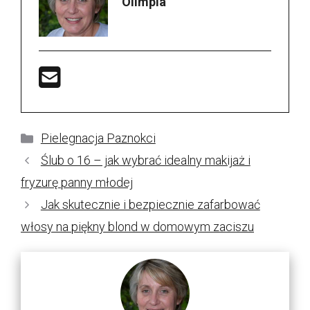
Olimpia
Kategorie
Pielegnacja Paznokci
Ślub o 16 – jak wybrać idealny makijaż i
fryzurę panny młodej
Jak skutecznie i bezpiecznie zafarbować
włosy na piękny blond w domowym zaciszu