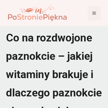
Przejdź
do
Menu
treści
Co na rozdwojone
paznokcie – jakiej
witaminy brakuje i
dlaczego paznokcie