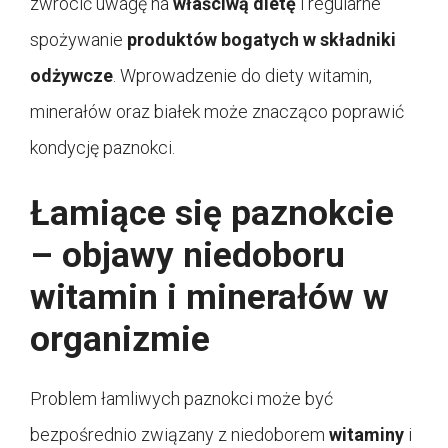
zwrócić uwagę na
właściwą dietę
i regularne
spożywanie
produktów bogatych w składniki
odżywcze
. Wprowadzenie do diety witamin,
minerałów oraz białek może znacząco poprawić
kondycję paznokci.
Łamiące się paznokcie
– objawy niedoboru
witamin i minerałów w
organizmie
Problem łamliwych paznokci może być
bezpośrednio związany z niedoborem
witaminy
i