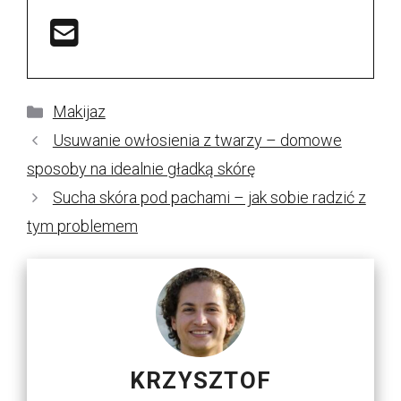
Kategorie
Makijaz
Usuwanie owłosienia z twarzy – domowe
sposoby na idealnie gładką skórę
Sucha skóra pod pachami – jak sobie radzić z
tym problemem
KRZYSZTOF