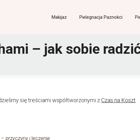
Makijaz
Pielegnacja Paznokci
Pi
hami – jak sobie radz
dzielimy się treściami współtworzonymi z
Czas na Koszt
– przyczyny i leczenie