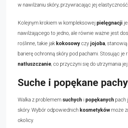
w nawilżaniu skóry, przywracając jej elastyczność
Kolejnym krokiem w kompleksowej
p
ielęgnacji
je
nawilżającego to jedno, ale równie ważne jest dos
roślinne, takie jak
kokosowy
czy
jojoba
, stanowią
barierę ochronną skóry pod pachami. Stosując je
natłuszczanie
, co przyczyni się do utrzymania je
Suche i popękane pachy
Walka z problemem
suchych
i
popękanych
pach j
skóry. Wybór odpowiednich
kosmetyków
może zn
okolicy.