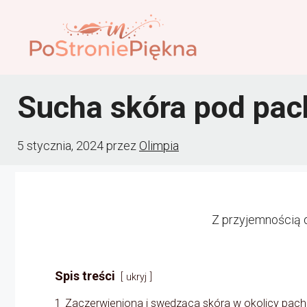
Przejdź
do
treści
Sucha skóra pod pac
5 stycznia, 2024
przez
Olimpia
Z przyjemnością 
Spis treści
ukryj
1
Zaczerwieniona i swędząca skóra w okolicy pach 