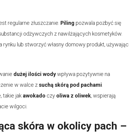
est regularne złuszczanie.
Piling
pozwala pozbyć się
 substancji odżywczych z nawilżających kosmetyków.
a rynku lub stworzyć własny domowy produkt, używając
ywanie
dużej ilości wody
wpływa pozytywnie na
czenie w walce z
suchą skórą pod pachami
.
 takie jak
awokado
czy
oliwa z oliwek
, wspierają
acie wilgoci.
ąca skóra w okolicy pach –