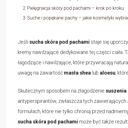
2
Pielęgnacja skóry pod pachami – krok po kroku
3
Suche i popękane pachy – jakie kosmetyki wybra
Jeśli
sucha skóra pod pachami
staje się uporc
kremy nawilżające dedykowane tej części ciała. 
łagodzące i nawilżające, które przywracają natu
uwagę na zawartość
masła shea
lub
aloesu
, któ
Skutecznym sposobem na złagodzenie
suszenia
antyperspirantów, zwłaszcza tych zawierających a
formułach, które nie tylko chronią przed nadmiern
sucha skóra pod pachami
może być także rezulta