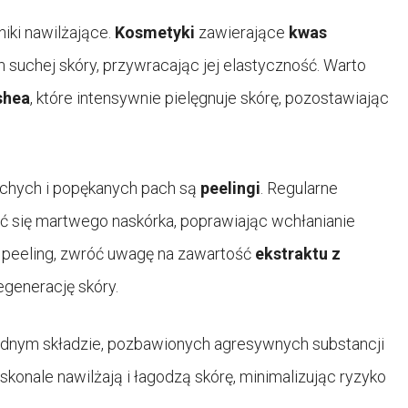
iki nawilżające.
Kosmetyki
zawierające
kwas
 suchej skóry, przywracając jej elastyczność. Warto
shea
, które intensywnie pielęgnuje skórę, pozostawiając
chych i popękanych pach są
peelingi
. Regularne
 się martwego naskórka, poprawiając wchłanianie
c peeling, zwróć uwagę na zawartość
ekstraktu z
regenerację skóry.
dnym składzie, pozbawionych agresywnych substancji
konale nawilżają i łagodzą skórę, minimalizując ryzyko